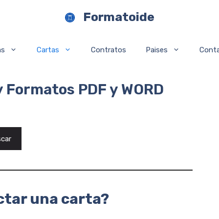
Formatoide
as
Cartas
Contratos
Paises
Cont
 y Formatos PDF y WORD
car
ctar una carta?